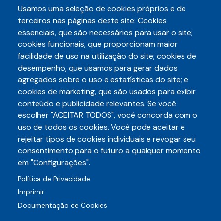
Usamos uma seleção de cookies próprios e de
terceiros nas páginas deste site: Cookies
essenciais, que são necessários para usar o site;
Paginação
Page 1
Próxima
››
cookies funcionais, que proporcionam maior
página
facilidade de uso na utilização do site; cookies de
Inscrever-se em Educação
desempenho, que usamos para gerar dados
agregados sobre o uso e estatísticas do site; e
cookies de marketing, que são usados para exibir
conteúdo e publicidade relevantes. Se você
escolher "ACEITAR TODOS", você concorda com o
Telefone
uso de todos os cookies. Você pode aceitar e
3248-5657
(85)
rejeitar tipos de cookies individuais e revogar seu
E-mail
consentimento para o futuro a qualquer momento
auditece@auditece.org.br
em "Configurações".
Política de Privacidade
Entrar
Imprimir
Documentação de Cookies