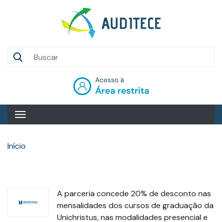
Pular
para
o
conteúdo
Auditece
principal
Entrar
Início
A parceria concede 20% de desconto nas
mensalidades dos cursos de graduação da
Unichristus, nas modalidades presencial e