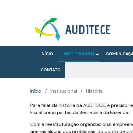
Pular
para
o
Auditece
conteúdo
principal
INÍCIO
INSTITUCIONAL
COMUNICAÇ
CONTATO
Início
Institucional
História
Para falar da história da AUDITECE, é preciso 
Fiscal como partes da Secretaria da Fazenda.
Com a reestruturação organizacional empreendida
apenas alguns dos problemas, do ponto de vista 