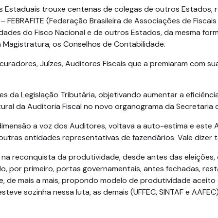
s Estaduais trouxe centenas de colegas de outros Estados, 
a – FEBRAFITE (Federação Brasileira de Associações de Fiscai
dades do Fisco Nacional e de outros Estados, da mesma form
a Magistratura, os Conselhos de Contabilidade.
curadores, Juízes, Auditores Fiscais que a premiaram com su
 da Legislação Tributária, objetivando aumentar a eficiênci
tural da Auditoria Fiscal no novo organograma da Secretaria
mensão a voz dos Auditores, voltava a auto-estima e este A
utras entidades representativas de fazendários. Vale dizer
 na reconquista da produtividade, desde antes das eleições,
do, por primeiro, portas governamentais, antes fechadas, re
 e, de mais a mais, propondo modelo de produtividade aceit
teve sozinha nessa luta, as demais (UFFEC, SINTAF e AAFEC)