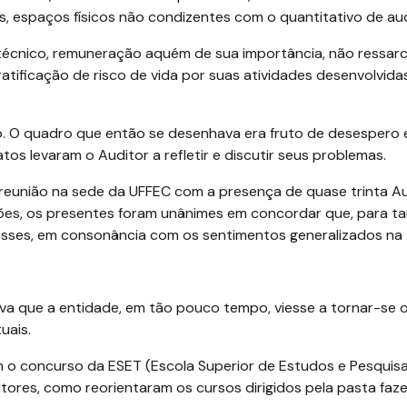
ais, espaços físicos não condizentes com o quantitativo de au
o técnico, remuneração aquém de sua importância, não ressa
ratificação de risco de vida por suas atividades desenvolvid
o. O quadro que então se desenhava era fruto de desespero 
fatos levaram o Auditor a refletir e discutir seus problemas.
 reunião na sede da UFFEC com a presença de quase trinta Aud
ções, os presentes foram unânimes em concordar que, para t
resses, em consonância com os sentimentos generalizados na A
va que a entidade, em tão pouco tempo, viesse a tornar-se o
tuais.
 o concurso da ESET (Escola Superior de Estudos e Pesquisas
tores, como reorientaram os cursos dirigidos pela pasta faze