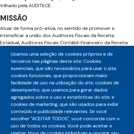
trilhado pela AUDITECE.
MISSÃO
Atuar de forma pró-ativa, no sentido de promover e
intensificar a união dos Auditores Fiscais da Receita
Estadual, Auditores Fiscais Contábil-Financeiro da Receita
Estadual, Auditores Fiscais Jurídico da Receita Estadual e
Usamos uma seleção de cookies próprios e de
Auditores Fiscais de Tecnologia da Informação da Receita
terceiros nas páginas deste site: Cookies
Estadual, no sentido de assegurar a cooperação e a
essenciais, que são necessários para usar o site;
solidariedade, congregando-os e estimulando-os para a
cookies funcionais, que proporcionam maior
necessidade de permanente vigilância na defesa dos
facilidade de uso na utilização do site; cookies de
direitos, interesses e prerrogativas da classe.
desempenho, que usamos para gerar dados
agregados sobre o uso e estatísticas do site; e
cookies de marketing, que são usados para exibir
conteúdo e publicidade relevantes. Se você
escolher "ACEITAR TODOS", você concorda com o
Telefone
uso de todos os cookies. Você pode aceitar e
3248-5657
(85)
rejeitar tipos de cookies individuais e revogar seu