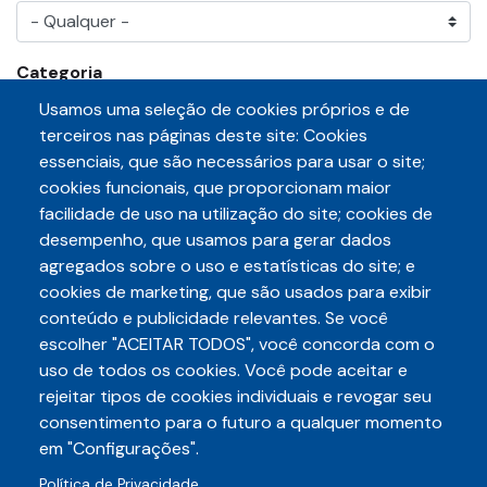
Categoria
Usamos uma seleção de cookies próprios e de
terceiros nas páginas deste site: Cookies
essenciais, que são necessários para usar o site;
cookies funcionais, que proporcionam maior
facilidade de uso na utilização do site; cookies de
Paginação
desempenho, que usamos para gerar dados
agregados sobre o uso e estatísticas do site; e
cookies de marketing, que são usados para exibir
conteúdo e publicidade relevantes. Se você
escolher "ACEITAR TODOS", você concorda com o
Telefone
uso de todos os cookies. Você pode aceitar e
3248-5657
(85)
rejeitar tipos de cookies individuais e revogar seu
E-mail
consentimento para o futuro a qualquer momento
auditece@auditece.org.br
em "Configurações".
Entrar
Política de Privacidade