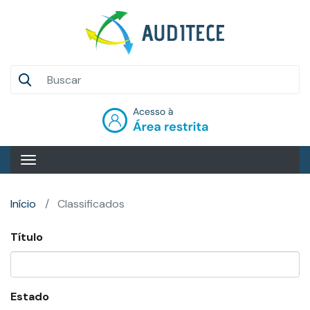
Pular
para
o
conteúdo
Auditece
principal
Entrar
Início
Classificados
Título
Estado