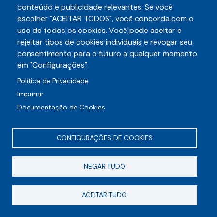
Studio de Estética
conteúdo e publicidade relevantes. Se você
escolher "ACEITAR TODOS", você concorda com o
uso de todos os cookies. Você pode aceitar e
rejeitar tipos de cookies individuais e revogar seu
consentimento para o futuro a qualquer momento
em "Configurações".
Política de Privacidade
Imprimir
Documentação de Cookies
Espaço Holistt - Um
CONFIGURAÇÕES DE COOKIES
espaço de saúde,
beleza e juventude
NEGAR TUDO
ACEITAR TUDO