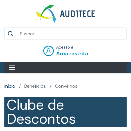
Pular
para
o
conteúdo
Auditece
principal
Entrar
Início
Benefícios
Convênios
Clube de
Descontos