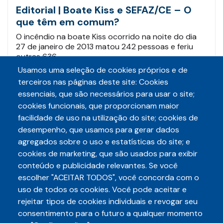
Editorial | Boate Kiss e SEFAZ/CE – O
que têm em comum?
O incêndio na boate Kiss ocorrido na noite do dia
27 de janeiro de 2013 matou 242 pessoas e feriu
outras 636.…
Usamos uma seleção de cookies próprios e de
terceiros nas páginas deste site: Cookies
Leia mais
essenciais, que são necessários para usar o site;
cookies funcionais, que proporcionam maior
facilidade de uso na utilização do site; cookies de
desempenho, que usamos para gerar dados
agregados sobre o uso e estatísticas do site; e
cookies de marketing, que são usados para exibir
conteúdo e publicidade relevantes. Se você
escolher "ACEITAR TODOS", você concorda com o
Telefone
uso de todos os cookies. Você pode aceitar e
3248-5657
(85)
rejeitar tipos de cookies individuais e revogar seu
E-mail
consentimento para o futuro a qualquer momento
auditece@auditece.org.br