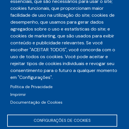
essenciais, que são necessários para usar o site;
cookies funcionais, que proporcionam maior
Paginação
facilidade de uso na utilização do site; cookies de
Inscrever-se em Turismo e Lazer
desempenho, que usamos para gerar dados
agregados sobre o uso e estatísticas do site; e
cookies de marketing, que são usados para exibir
conteúdo e publicidade relevantes. Se você
escolher "ACEITAR TODOS", você concorda com o
Telefone
uso de todos os cookies. Você pode aceitar e
3248-5657
(85)
rejeitar tipos de cookies individuais e revogar seu
E-mail
consentimento para o futuro a qualquer momento
auditece@auditece.org.br
em "Configurações".
Entrar
Política de Privacidade
Imprimir
Documentação de Cookies
CONFIGURAÇÕES DE COOKIES