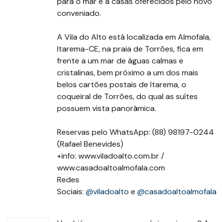
para o mar e a casas oferecidos pelo novo
conveniado.
⠀
A Vila do Alto está localizada em Almofala,
Itarema-CE, na praia de Torrões, fica em
frente a um mar de águas calmas e
cristalinas, bem próximo a um dos mais
belos cartões postais de Itarema, o
coqueiral de Torrões, do qual as suítes
possuem vista panorâmica.
⠀
Reservas pelo WhatsApp: (88) 98197-0244
(Rafael Benevides)
+info: www.viladoalto.com.br /
www.casadoaltoalmofala.com
Redes
Sociais:
@viladoalto
e
@casadoaltoalmofala