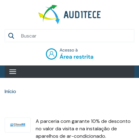
Pular
para
o
conteúdo
Auditece
principal
Entrar
Início
A parceria com garante 10% de desconto
no valor da visita e na instalação de
aparelhos de ar-condicionado.