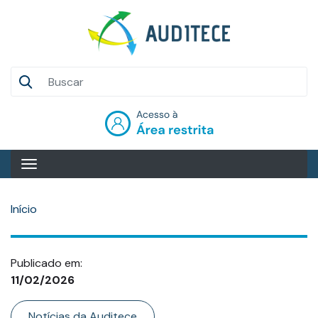
Pular
para
o
conteúdo
Auditece
principal
Entrar
Início
Publicado em:
11/02/2026
Categoria
Notícias da Auditece