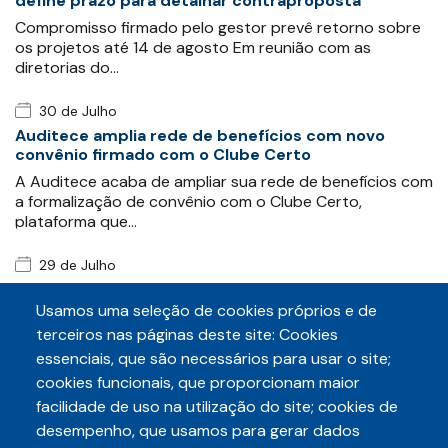
define prazo para detalhar contraproposta
Compromisso firmado pelo gestor prevê retorno sobre
os projetos até 14 de agosto Em reunião com as
diretorias do…
30 de Julho
Auditece amplia rede de benefícios com novo
convênio firmado com o Clube Certo
A Auditece acaba de ampliar sua rede de benefícios com
a formalização de convênio com o Clube Certo,
plataforma que…
29 de Julho
Auditece e Sintaf protocolam requerimento para
obter informações sobre exonerações após
Usamos uma seleção de cookies próprios e de
movimento grevista
terceiros nas páginas deste site: Cookies
As entidades fazendárias Auditece e Sintaf
essenciais, que são necessários para usar o site;
protocolaram, conjuntamente, nesta quarta-feira
cookies funcionais, que proporcionam maior
(29/07), requerimento de…
facilidade de uso na utilização do site; cookies de
desempenho, que usamos para gerar dados