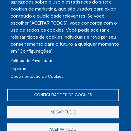
agregados sobre o uso e estatísticas do site; e
cookies de marketing, que são usados para exibir
conteúdo e publicidade relevantes. Se você
escolher "ACEITAR TODOS", você concorda com o
Telefone
uso de todos os cookies. Você pode aceitar e
3248-5657
(85)
rejeitar tipos de cookies individuais e revogar seu
E-mail
consentimento para o futuro a qualquer momento
auditece@auditece.org.br
em "Configurações".
Entrar
Política de Privacidade
Imprimir
Documentação de Cookies
CONFIGURAÇÕES DE COOKIES
Rua Frei Mansueto, 106 - Meireles
NEGAR TUDO
CEP 60175-070
Fortaleza - CE
ACEITAR TUDO