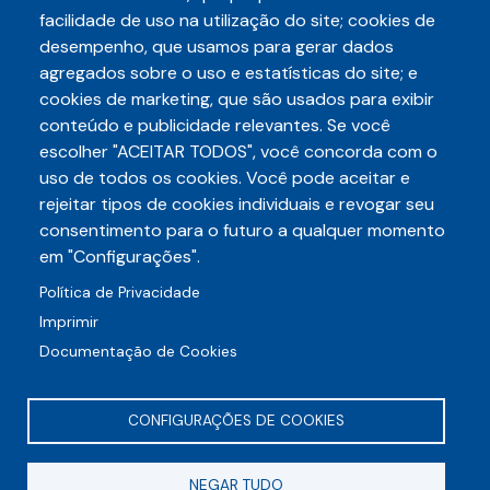
(29/07), requerimento de…
facilidade de uso na utilização do site; cookies de
desempenho, que usamos para gerar dados
agregados sobre o uso e estatísticas do site; e
cookies de marketing, que são usados para exibir
conteúdo e publicidade relevantes. Se você
escolher "ACEITAR TODOS", você concorda com o
Telefone
uso de todos os cookies. Você pode aceitar e
3248-5657
(85)
rejeitar tipos de cookies individuais e revogar seu
E-mail
consentimento para o futuro a qualquer momento
auditece@auditece.org.br
em "Configurações".
Entrar
Política de Privacidade
Imprimir
Documentação de Cookies
CONFIGURAÇÕES DE COOKIES
Rua Frei Mansueto, 106 - Meireles
NEGAR TUDO