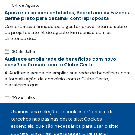
04 de Agosto
Após reunião com entidades, Secretário da Fazenda
define prazo para detalhar contraproposta
Compromisso firmado pelo gestor prevê retorno sobre
os projetos até 14 de agosto Em reunião com as
diretorias do…
30 de Julho
Auditece amplia rede de benefícios com novo
convênio firmado com o Clube Certo
A Auditece acaba de ampliar sua rede de benefícios com
a formalização de convênio com o Clube Certo,
plataforma que…
29 de Julho
Auditece e Sintaf protocolam requerimento para
obter informações sobre exonerações após
Usamos uma seleção de cookies próprios e de
movimento grevista
terceiros nas páginas deste site: Cookies
As entidades fazendárias Auditece e Sintaf
essenciais, que são necessários para usar o site;
protocolaram, conjuntamente, nesta quarta-feira
cookies funcionais, que proporcionam maior