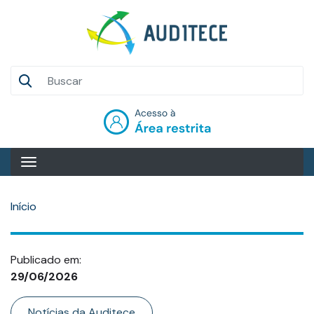
Pular
para
o
conteúdo
Auditece
principal
Entrar
Início
Publicado em:
29/06/2026
Categoria
Notícias da Auditece