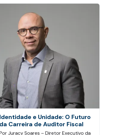
Identidade e Unidade: O Futuro
da Carreira de Auditor Fiscal
Por Juracy Soares – Diretor Executivo da