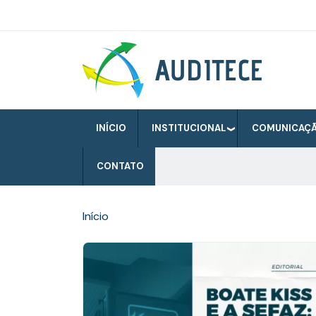
Pular
para
o
Auditece
conteúdo
principal
INÍCIO
INSTITUCIONAL
COMUNICAÇ
CONTATO
Início