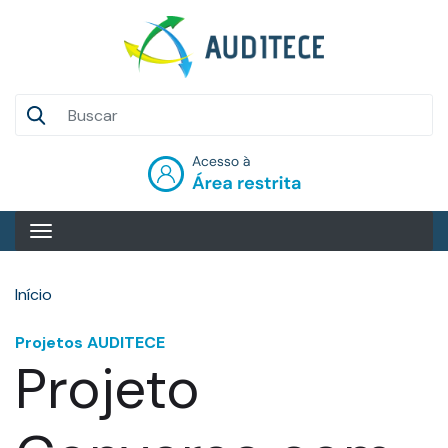
Pular
para
o
conteúdo
Auditece
principal
Entrar
Início
Projetos AUDITECE
Projeto