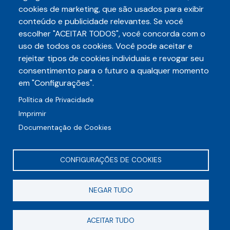
cookies de marketing, que são usados para exibir
conteúdo e publicidade relevantes. Se você
escolher "ACEITAR TODOS", você concorda com o
Telefone
3248-5657
uso de todos os cookies. Você pode aceitar e
(85)
rejeitar tipos de cookies individuais e revogar seu
E-mail
consentimento para o futuro a qualquer momento
auditece@auditece.org.br
em "Configurações".
Entrar
Política de Privacidade
Imprimir
Documentação de Cookies
CONFIGURAÇÕES DE COOKIES
Rua Frei Mansueto, 106 - Meireles
NEGAR TUDO
CEP 60175-070
Fortaleza - CE
ACEITAR TUDO