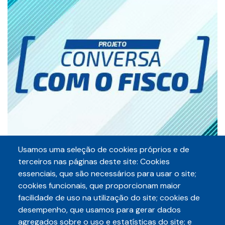
Usamos uma seleção de cookies próprios e de
terceiros nas páginas deste site: Cookies
essenciais, que são necessários para usar o site;
Compartilhe
cookies funcionais, que proporcionam maior
facilidade de uso na utilização do site; cookies de
desempenho, que usamos para gerar dados
agregados sobre o uso e estatísticas do site; e