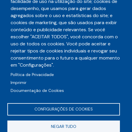
facilidade de uso na utilização do site; cookies de
desempenho, que usamos para gerar dados
agregados sobre o uso e estatísticas do site; e
cookies de marketing, que são usados para exibir
conteúdo e publicidade relevantes. Se você
escolher "ACEITAR TODOS", você concorda com o
Telefone
uso de todos os cookies. Você pode aceitar e
3248-5657
(85)
rejeitar tipos de cookies individuais e revogar seu
E-mail
consentimento para o futuro a qualquer momento
auditece@auditece.org.br
em "Configurações".
Entrar
Política de Privacidade
Imprimir
Documentação de Cookies
CONFIGURAÇÕES DE COOKIES
Rua Frei Mansueto, 106 - Meireles
NEGAR TUDO
CEP 60175-070