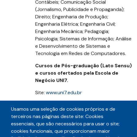
Contábeis; Comunicação Social
(Jornalismo, Publicidade e Propaganda);
Direito; Engenharia de Produção;
Engenharia Elétrica; Engenharia Civil;
Engenharia Mecânica; Pedagogia;
Psicologia; Sistemas de Informação; Análise
e Desenvolvimento de Sistemas e
Tecnologia em Redes de Computadores.
Cursos de Pós-graduação (Lato Sensu)
e cursos ofertados pela Escola de
Negócio UNI7.
Site:
www.uni7.edu.br
Instagram: Uni7oficial
Usamos uma seleção de cookies próprios e de
terceiros nas páginas deste site: Cookies
Telefone: 4006-7604
essenciais, que são necessários para usar o site;
Endereço: Av. Almirante Maximiniano da
cookies funcionais, que proporcionam maior
Fonseca, 1395 - Luciano Cavalcante