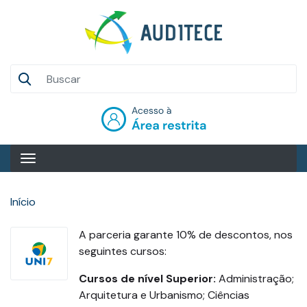
Pular
para
o
conteúdo
Auditece
principal
Entrar
Início
A parceria garante 10% de descontos, nos
seguintes cursos:
Cursos de nível Superior:
Administração;
Arquitetura e Urbanismo; Ciências