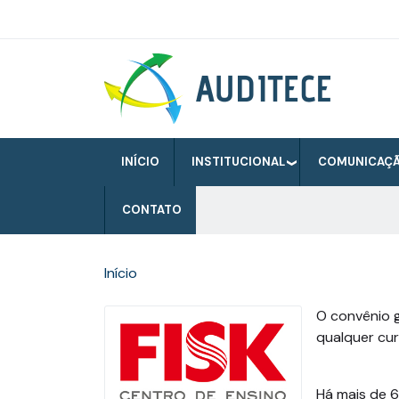
Pular
para
o
Auditece
conteúdo
principal
INÍCIO
INSTITUCIONAL
COMUNICAÇ
CONTATO
Início
O convênio 
qualquer cur
Há mais de 6