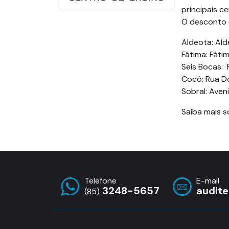
principais c
O desconto é
Aldeota: Ald
Fátima: Fáti
Seis Bocas: 
Cocó: Rua Do
Sobral: Aven
Saiba mais so
Telefone
E-mail
3248-5657
audit
(85)