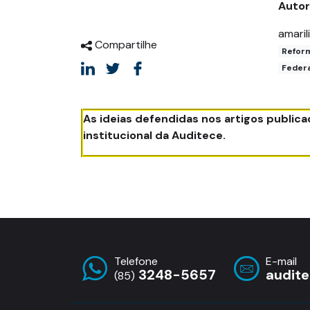
Auto
amaril
Compartilhe
Reform
Federa
As ideias defendidas nos artigos public
institucional da Auditece.
Telefone
E-mail
3248-5657
audit
(85)