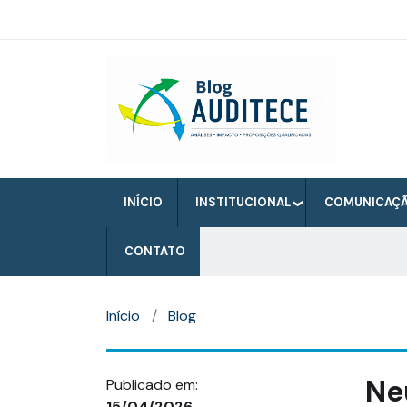
Pular
para
o
Auditece
conteúdo
principal
INÍCIO
INSTITUCIONAL
COMUNICAÇ
CONTATO
Início
Blog
Ne
Publicado em:
15/04/2026