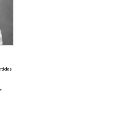
etidas
ão