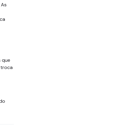
 As
ica
s que
 troca
 do