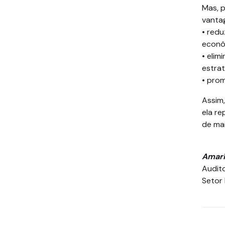
Mas, p
vanta
• red
econô
• elim
estrat
• prom
Assim,
ela re
de mai
Amarí
Audito
Setor 