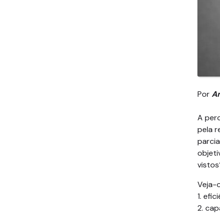
Por
Am
A per
pela 
parcia
objeti
vistos
Veja-o
1. efi
2. cap