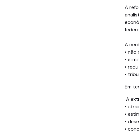
A refo
analis
econô
federa
A neut
• não 
• elimi
• redu
• trib
Em teo
A extr
• atrai
• esti
• dese
• conc