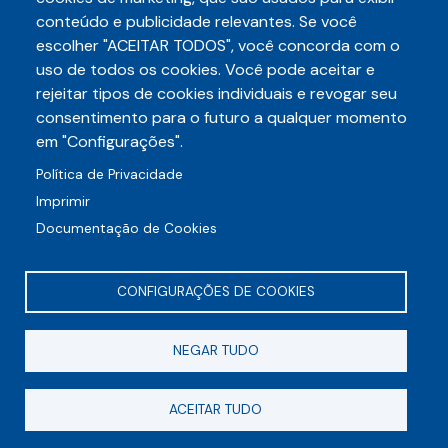
conteúdo e publicidade relevantes. Se você
escolher "ACEITAR TODOS", você concorda com o
Telefone
3248-5657
uso de todos os cookies. Você pode aceitar e
(85)
rejeitar tipos de cookies individuais e revogar seu
E-mail
consentimento para o futuro a qualquer momento
auditece@auditece.org.br
em "Configurações".
Entrar
Política de Privacidade
Imprimir
Documentação de Cookies
CONFIGURAÇÕES DE COOKIES
Rua Frei Mansueto, 106 - Meireles
NEGAR TUDO
CEP 60175-070
Fortaleza - CE
ACEITAR TUDO
© AUDITECE - Todos os direitos reservados