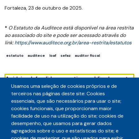
Fortaleza, 23 de outubro de 2025.
*
O Estatuto da Auditece está disponível na área restrita
ao associado do site e pode ser acessado através do
link:
https://www.auditece.org.br/area-restrita/estatutos
estatuto
auditece
loaf
sefaz
auditor fiscal
As ideias defendidas nos artigos publicados neste
Blog são de responsabilidade dos autores e não
Usamos uma seleção de cookies próprios e de
necessariamente refletem a posição institucional
terceiros nas páginas deste site: Cookies
da Auditece.
essenciais, que são necessários para usar o site;
cookies funcionais, que proporcionam maior
facilidade de uso na utilização do site; cookies de
desempenho, que usamos para gerar dados
agregados sobre o uso e estatísticas do site; e
cookies de marketing, que são usados para exibir