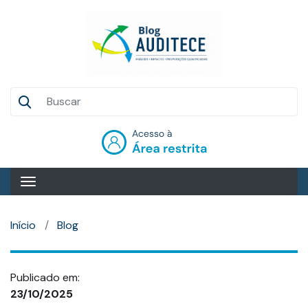
Pular
para
o
conteúdo
principal
Auditece
Entrar
Início
Blog
Publicado em:
23/10/2025