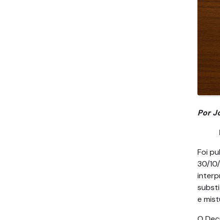
Por J
I – 
Foi pu
30/10
interp
substi
e mist
O Dec