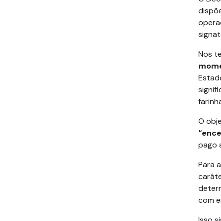
dispõe
operaç
signat
Nos t
momen
Estad
signif
farinh
O obje
“ence
pago 
Para a
caráte
deter
com e
Isso s