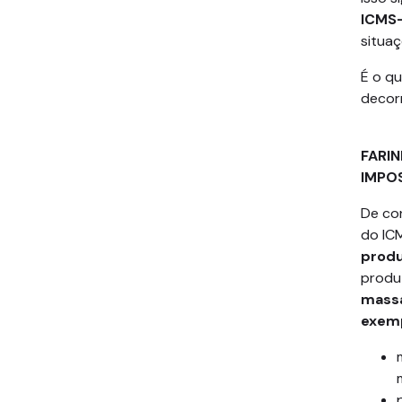
ICMS-
situaç
É o q
decor
II –
FARI
IMPO
De co
do IC
produ
produ
massa
exemp