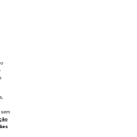
ão
o
s
s,
, sem
ção
ães