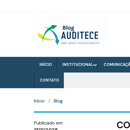
Pular
para
o
Auditece
conteúdo
principal
INÍCIO
INSTITUCIONAL
COMUNICAÇ
CONTATO
Início
Blog
CO
Publicado em:
13/11/2025