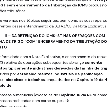
ST sem encerramento da tributação do ICMS
produz no
ões tributárias.
ue veremos nos tópicos seguintes, bem como as suas reperc
rentes desse entendimento da SEFAZ/CE via Nota Explicativa
 DA RETENÇÃO DO ICMS-ST NAS OPERAÇÕES COM
NHA DE TRIGO “COM” ENCERRAMENTO DA TRIBUTAÇÃO DO
STO
nformidade com a Nota Explicativa, o encerramento da tribu
MS relativa às operações subsequentes abrange
somente
tos tipicamente industriais derivados da farinha de tri
zidos por
estabelecimentos industriais de panificação,
s, biscoitos e bolachas
, enquadrados no
Capítulo 19 da 
lo de:
massas alimentícias (exceto as do
Capítulo 16 da NCM
, com
massas recheadas com carne ou peixe);
pães, croissants;