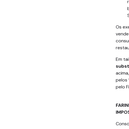
Os exe
vende
consum
resta
Em tai
subst
acima,
pelos 
pelo F
III 
FARI
IMPO
Consoa