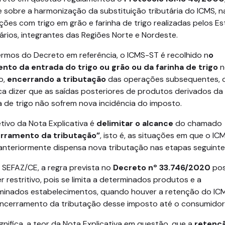
 sobre a harmonização da substituição tributária do ICMS, n
ões com trigo em grão e farinha de trigo realizadas pelos E
ários, integrantes das Regiões Norte e Nordeste.
ermos do Decreto em referência, o ICMS-ST é recolhido n
o
to da entrada do trigo ou grão ou da farinha de trigo
n
o,
encerrando a tributação
das operações subsequentes, 
ica dizer que as saídas posteriores de produtos derivados da
a de trigo não sofrem nova incidência do imposto.
tivo da Nota Explicativa é
delimitar o alcance
do chamado
rramento da tributação”
, isto é, as situações em que o I
anteriormente dispensa nova tributação nas etapas seguinte
 SEFAZ/CE, a regra prevista no
Decreto nº 33.746/2020
pos
r restritivo, pois se limita a determinados produtos e a
minados estabelecimentos, quando houver a retenção do IC
ncerramento da tributação desse imposto até o consumidor f
ignifica, a teor da Nota Explicativa em questão, que a
retenç