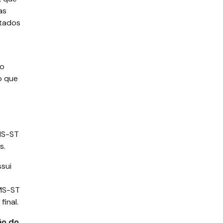
as
stados
o
o que
CMS-ST
s.
sui
MS-ST
inal.
ão do