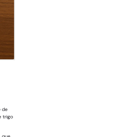
e de
 trigo
, que