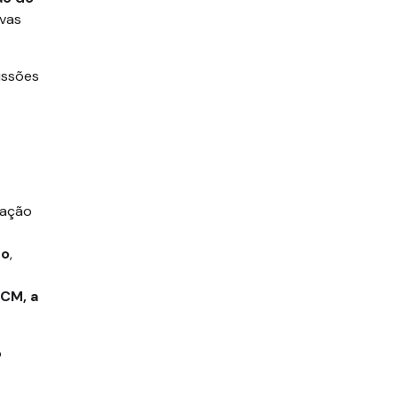
vas
ussões
.
tação
go
,
NCM, a
o