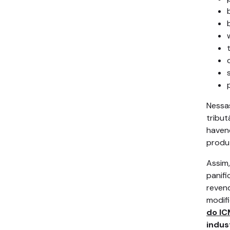
Nessas
tribut
haven
produ
Assim
panifi
reven
modifi
do IC
indus