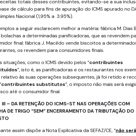
receitas totais desses contribuintes, evitando-se a sua inclu
base de cálculo para fins de apuração do ICMS apurado no D
Simples Nacional (1,95% a 3.95%).
mplos a seguir esclarecem melhor a matéria: fábrica M. Dias
 bolachas a determinadas panificadoras, que as revendem pa
idor final; fábrica J. Macêdo vende biscoitos a determinado
urantes, os revendem para consumidores finais.
s situações, como o ICMS devido pelos “
contribuintes
ituídos
”, isto é, as panificadoras e os restaurantes nos exe
 relativo às suas operações subsequentes, já foi retido e rec
“
contribuintes substitutos
”, o imposto não mais será exig
isco até o consumidor final.
– DA RETENÇÃO DO ICMS-ST NAS OPERAÇÕES COM
NHA DE TRIGO “SEM” ENCERRAMENTO DA TRIBUTAÇÃO DO
STO
nte assim dispõe a Nota Explicativa da SEFAZ/CE, “
não ser