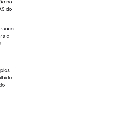
são na
AS do
 Branco
ra o
s
mplos
olhido
ido
á