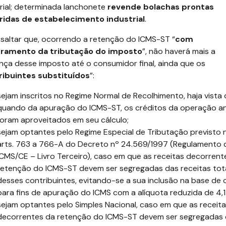
rial; determinada lanchonete
revende bolachas prontas
ridas de estabelecimento industrial
.
ssaltar que, ocorrendo a retenção do ICMS-ST “
com
ramento da tributação do imposto
”, não haverá mais a
nça desse imposto até o consumidor final, ainda que os
ribuintes substituídos
”:
sejam inscritos no Regime Normal de Recolhimento, haja vista 
quando da apuração do ICMS-ST, os créditos da operação an
foram aproveitados em seu cálculo;
sejam optantes pelo Regime Especial de Tributação previsto 
arts. 763 a 766-A do Decreto nº 24.569/1997 (Regulamento 
ICMS/CE – Livro Terceiro), caso em que as receitas decorrent
retenção do ICMS-ST devem ser segregadas das receitas tot
desses contribuintes, evitando-se a sua inclusão na base de 
para fins de apuração do ICMS com a alíquota reduzida de 4,
sejam optantes pelo Simples Nacional, caso em que as receit
decorrentes da retenção do ICMS-ST devem ser segregadas