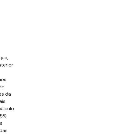
que,
terior
nos
do
es da
ais
cálculo
15%;
as
 das