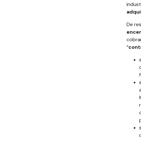
indust
adqui
De re
encer
cobra
“
cont