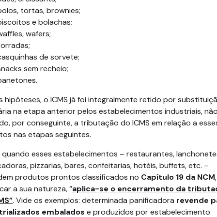
bolos, tortas, brownies;
biscoitos e bolachas;
waffles, wafers;
torradas;
casquinhas de sorvete;
snacks sem recheio;
panetones.
 hipóteses, o ICMS já foi integralmente retido por substituiç
ária na etapa anterior pelos estabelecimentos industriais, nã
do, por conseguinte, a tributação do ICMS em relação a esse
tos nas etapas seguintes.
, quando esses estabelecimentos – restaurantes, lanchonete
cadoras, pizzarias, bares, confeitarias, hotéis, buffets, etc. –
dem produtos prontos classificados no
Capítulo 19 da NCM
car a sua natureza, “
aplica-se o encerramento da tributa
MS”
. Vide os exemplos: determinada panificadora
revende p
trializados embalados
e produzidos por estabelecimento