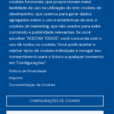
cookies funcionais, que proporcionam maior
(29/07), requerimento de…
facilidade de uso na utilização do site; cookies de
desempenho, que usamos para gerar dados
agregados sobre o uso e estatísticas do site; e
cookies de marketing, que são usados para exibir
conteúdo e publicidade relevantes. Se você
escolher "ACEITAR TODOS", você concorda com o
Telefone
uso de todos os cookies. Você pode aceitar e
3248-5657
(85)
rejeitar tipos de cookies individuais e revogar seu
E-mail
consentimento para o futuro a qualquer momento
auditece@auditece.org.br
em "Configurações".
Entrar
Política de Privacidade
Imprimir
Documentação de Cookies
CONFIGURAÇÕES DE COOKIES
Rua Frei Mansueto, 106 - Meireles