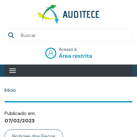
Pular
para
o
conteúdo
Auditece
principal
Entrar
Início
Publicado em:
07/02/2023
Categoria
Notícias dos Fiscos