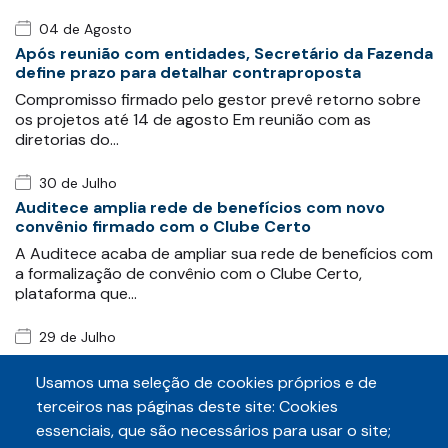
04 de Agosto
Após reunião com entidades, Secretário da Fazenda
define prazo para detalhar contraproposta
Compromisso firmado pelo gestor prevê retorno sobre
os projetos até 14 de agosto Em reunião com as
diretorias do…
30 de Julho
Auditece amplia rede de benefícios com novo
convênio firmado com o Clube Certo
A Auditece acaba de ampliar sua rede de benefícios com
a formalização de convênio com o Clube Certo,
plataforma que…
29 de Julho
Auditece e Sintaf protocolam requerimento para
obter informações sobre exonerações após
Usamos uma seleção de cookies próprios e de
movimento grevista
terceiros nas páginas deste site: Cookies
As entidades fazendárias Auditece e Sintaf
essenciais, que são necessários para usar o site;
protocolaram, conjuntamente, nesta quarta-feira