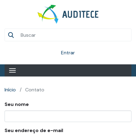
Pular
para
o
conteúdo
Auditece
principal
Entrar
Início
Contato
Seu nome
Seu endereço de e-mail