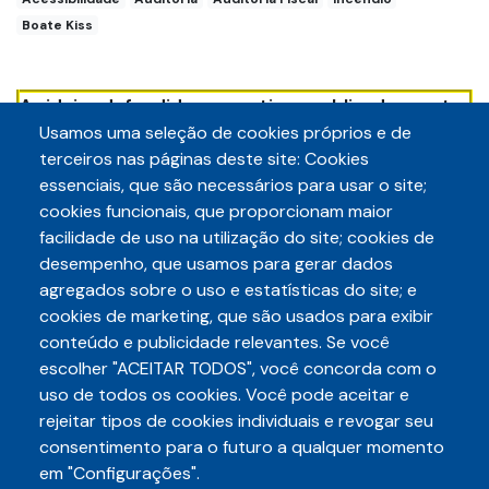
Boate Kiss
As ideias defendidas nos artigos publicados neste
Blog são de responsabilidade dos autores e não
Usamos uma seleção de cookies próprios e de
necessariamente refletem a posição institucional
terceiros nas páginas deste site: Cookies
da Auditece.
essenciais, que são necessários para usar o site;
cookies funcionais, que proporcionam maior
facilidade de uso na utilização do site; cookies de
desempenho, que usamos para gerar dados
agregados sobre o uso e estatísticas do site; e
cookies de marketing, que são usados para exibir
conteúdo e publicidade relevantes. Se você
escolher "ACEITAR TODOS", você concorda com o
Telefone
3248-5657
uso de todos os cookies. Você pode aceitar e
(85)
rejeitar tipos de cookies individuais e revogar seu
E-mail
consentimento para o futuro a qualquer momento
auditece@auditece.org.br
em "Configurações".