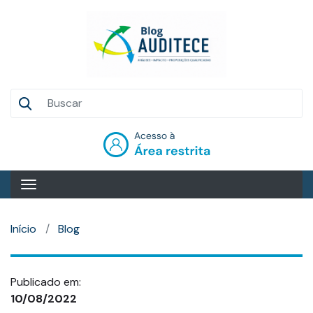
Pular
para
o
conteúdo
principal
Auditece
Entrar
Início
Blog
Publicado em:
10/08/2022